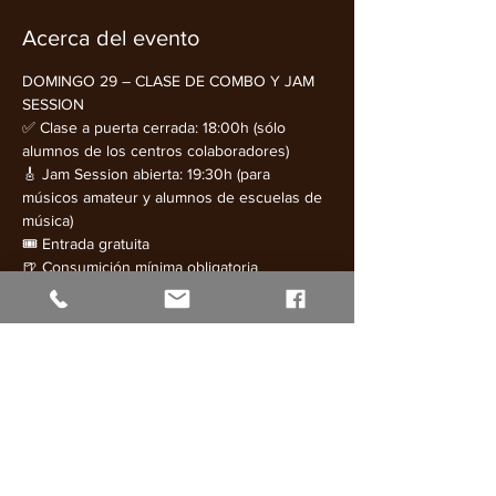
Acerca del evento
DOMINGO 29 – CLASE DE COMBO Y JAM 
SESSION
✅ Clase a puerta cerrada: 18:00h (sólo 
alumnos de los centros colaboradores)
🎸 Jam Session abierta: 19:30h (para 
músicos amateur y alumnos de escuelas de 
música)
🎟️ Entrada gratuita
🍺 Consumición mínima obligatoria
🎶 Estilo: Clase de combo + Jam Session
Mostrar más
Compartir este evento