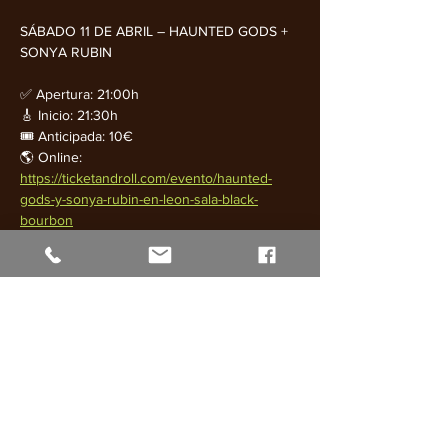
SÁBADO 11 DE ABRIL – HAUNTED GODS + 
SONYA RUBIN
✅ Apertura: 21:00h
🎸 Inicio: 21:30h
🎟️ Anticipada: 10€
🌎 Online: 
https://ticketandroll.com/evento/haunted-
gods-y-sonya-rubin-en-leon-sala-black-
bourbon
🎟️ Taquilla: 12€
Mostrar más
Compartir este evento