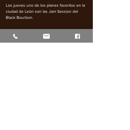
Los jueves uno de los planes favoritos en la 
ciudad de León son las Jam Session del 
Black Bourbon.
Mostrar más
Compartir este evento
web diseñada por
patry.es
BLACK BOURBON
C/ Puerta Sol Nº8
24003
León
blackbourbonconciertos@gmail.com