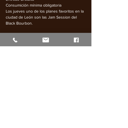
Consumición mínima obligatoria
Los jueves uno de los planes favoritos en la 
ciudad de León son las Jam Session del 
Black Bourbon.
Mostrar más
Compartir este evento
web diseñada por
patry.es
BLACK BOURBON
C/ Puerta Sol Nº8
24003