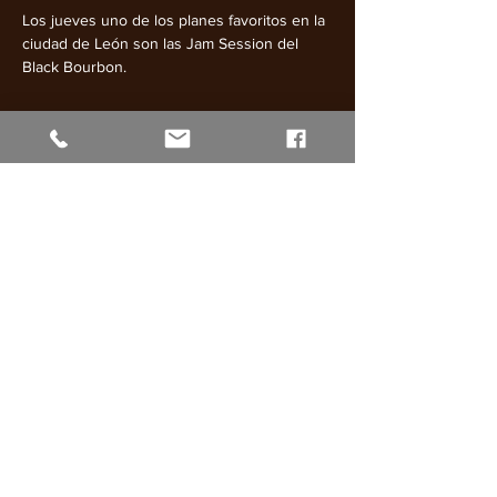
Los jueves uno de los planes favoritos en la 
ciudad de León son las Jam Session del 
Black Bourbon.
Mostrar más
Compartir este evento
web diseñada por
patry.es
BLACK BOURBON
C/ Puerta Sol Nº8
24003
León
blackbourbonconciertos@gmail.com