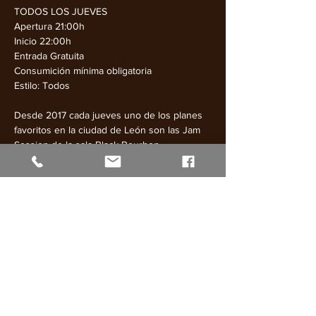
TODOS LOS JUEVES
Apertura 21:00h
Inicio 22:00h
Entrada Gratuita
Consumición mínima obligatoria
Estilo: Todos
Desde 2017 cada jueves uno de los planes 
favoritos en la ciudad de León son las Jam 
Session de la sala Black Bourbon.
Mostrar más
Compartir este evento