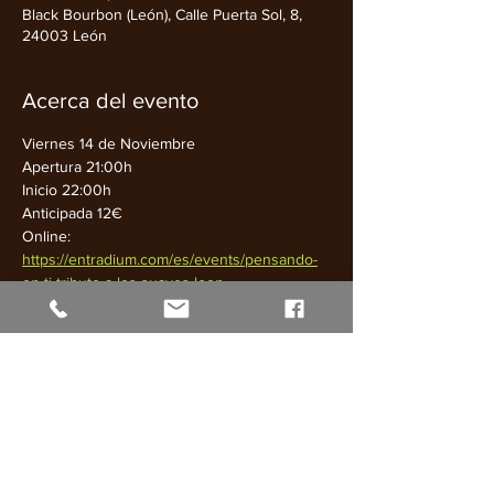
Black Bourbon (León), Calle Puerta Sol, 8,
24003 León
Acerca del evento
Viernes 14 de Noviembre
Apertura 21:00h
Inicio 22:00h
Anticipada 12€
Online: 
https://entradium.com/es/events/pensando-
en-ti-tributo-a-los-suaves-leon
Taquilla 15€
Mostrar más
Compartir este evento