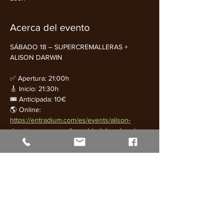
Acerca del evento
SÁBADO 18 – SUPERCREMALLERAS + 
ALISON DARWIN
✅ Apertura: 21:00h
🎸 Inicio: 21:30h
🎟️ Anticipada: 10€
🌎 Online: 
https://entradium.com/es/events/alison-
darwin-supercremalleras-black-bourbon-leon
🎟️ Taquilla: 12€
Mostrar más
Compartir este evento